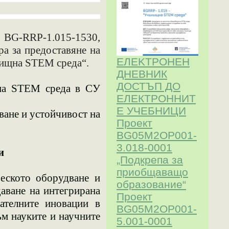
 BG-RRP-1.015-153
0
,
ра за предоставяне на
ЕЛЕKТРОНЕН
лищна STEM среда“.
ДНЕВНИК
ДОСТЪП ДО
на STEM среда в
СУ
ЕЛЕКТРОННИТ
Е УЧЕБНИЦИ
ване и устойчивост на
Проект
BG05M2ОP001-
3.018-0001
и
„Подкрепа за
приобщаващо
ческото оборудване и
образование“
аване на интегрирана
Проект
ателните иновации в
BG05M2OP001-
ъм науките и научните
5.001-0001