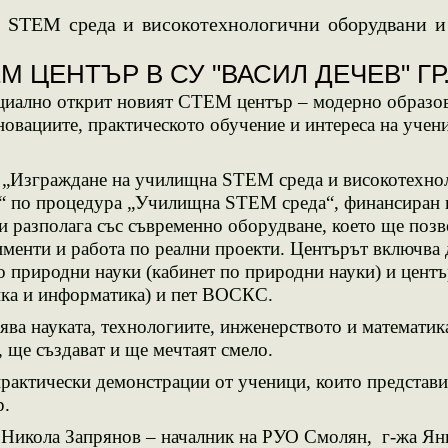
 STEM среда и високотехнологични оборудвани и 
М ЦЕНТЪР В СУ "ВАСИЛ ДЕЧЕВ" ГР
иално открит новият СТЕМ център – модерно образов
новациите, практическото обучение и интереса на учен
 „
Изграждане на училищна STEM среда и високотехно
“ по процедура „Училищна
STEM
среда“, финансиран 
и разполага със съвременно оборудване, което ще позв
именти и работа по реални проекти.
Центърът включва 
о природни науки (кабинет по природни науки) и центъ
тика и информатика) и пет ВОСКС.
ката, технологиите, инженерството и математиката
 ще създават и ще мечтаят смело.
практически
демонстрации от ученици, които представи
р.
н
Никола
Запрянов –
н
ачалник на РУО Смолян
, г-жа Ян