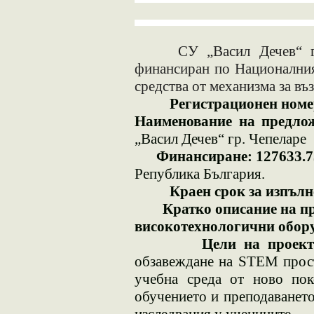
СУ „Васил Дечев“ гр.
финансиран по Националния 
средства от механизма за 
Регистрационен номер 
Наименование на предлож
„Васил Дечев“ гр. Чепеларе
Финансиране:
127633.7
Република България.
Краен срок за изпълнен
Кратко описание на пр
високотехнологични обору
Цели на проект
обзавеждане на STEM прост
учебна среда от ново пок
обучението и преподаването