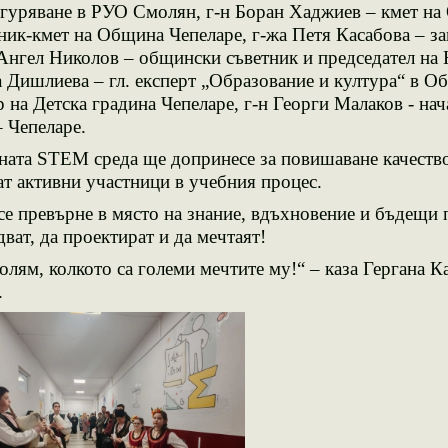
гуряване в РУО Смолян, г-н Боран
Хаджиев –
к
мет на
тник-кмет на Община Чепеларе
, г-жа Петя Касабова – з
 Ангел Николов – общински съветник и председател на
а
Дишлиева –
гл.
експерт „Образование и култура“
в
Об
 на Детска градина Чепеларе
, г
-н
Георги
Малаков -
н
ач
– Чепеларе.
а STEM среда ще допринесе за повишаване качествот
дат активни участници в учебния процес.
евърне в място на знание, вдъхновение и бъдещи п
ват, да проектират и да мечтаят!
олям, колкото са големи мечтите му!
“ – каза Гергана К
.