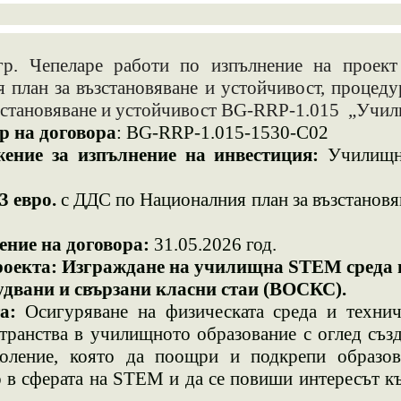
 Чепеларе
работи по
изпълнение на проект
план за възстановяване и устойчивост, процеду
възстановяване и устойчивост BG-RRP-1.015 „Учи
на договора
: BG-RRP-1.015-153
0
-C0
2
ение за изпълнение на инвестиция:
Училищ
3 евро.
с
ДДС
по Националния план за възстановя
ие на договора:
31.05.2026 год.
оекта:
Изграждане на училищна STEM среда 
двани и свързани класни стаи (ВОСКС).
а:
Осигуряване на физическата среда и техни
ранства в училищното образование с оглед създ
оление, която да поощри и подкрепи образов
 в сферата на STEM и да се повиши интересът к