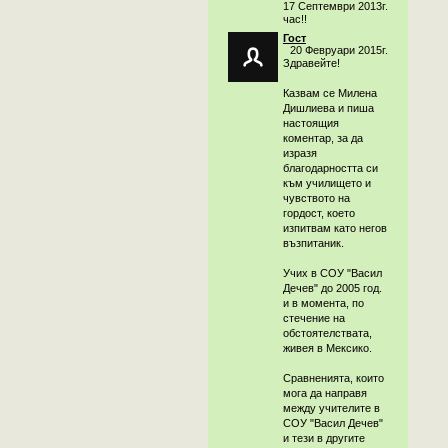
17 Септември 2013г.
час!!
Гост
20 Февруари 2015г.
Здравейте!
Казвам се Милена
Дишлиева и пиша
настоящия
коментар, за да
изразя
благодарността си
към училището и
чувството на
гордост, което
изпитвам като негов
възпитаник.
Учих в СОУ "Васил
Дечев" до 2005 год.
и в момента, по
стечение на
обстоятелствата,
живея в Мексико.
Сравненията, които
мога да направя
между учителите в
СОУ "Васил Дечев"
и тези в другите