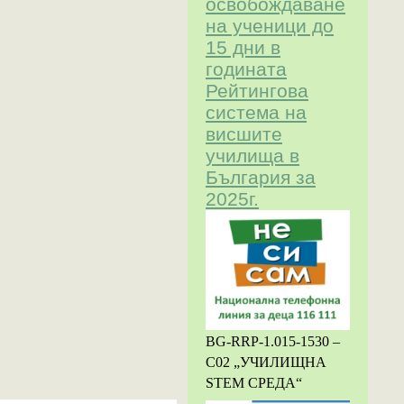
освобождаване
на ученици до
15 дни в
годината
Рейтингова
система на
висшите
училища в
България за
2025г.
BG-RRP-1.015-1530 –
С02
„УЧИЛИЩН
А
STEM
СРЕДА“