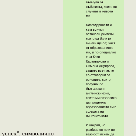
вълнува от
събитията, които се
случват в живота
ми.
Благодарности и
към всички
останали учители,
които са били (и
винаги ще са) част
от образованието
ми, и по-специално
към Катя
Караиванова и
Симона Джуброва,
защото все пак те
са отговорни за
основите, които
получих по
български и
английски език,
които ми позволиха
да продължа
образованието си в
сферата на
лингвистиката.
И накрая, но
разбира се не и по
а успех", символично
важност, искам да