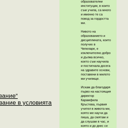
образователни
институции, в които
съм учила, са много
и именно те са
повод за гордостта
ми.
Нивото на
образованието и
дисциплината, които
получих в
Чепеларе, е
изключително добро
и дължа всичко,
което съм научила
и постигнала досега
на здравите основи,
поставени в милото
ми училище.
Искам да благодаря
първо на настоящия
вание“
директор
Карамфила
вание в условията
Кръстева, първия
учител в живота ми,
която ме научи да
пиша, да смятам и
да слушам в час, и
която и до днес се