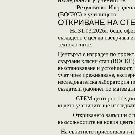
изследвания у учениците.
Резултати:
Изградена
(ВОСКС) в училището.
ОТКРИВАНЕ НА СТЕ
На 31.03.2026г.
беше офиц
създадено с цел да насърчава и
технологиите.
Центърът е изграден по
проект
свързани класни стаи (ВОСКС)
възстановяване и устойчивост
,
учат чрез преживяване, експер
изследователска лаборатория п
създатели (кабинет по матема
СТЕМ центърът обединява нау
където учениците ще изследват,
Откриването завърши с
възможностите на новия центъ
На събитието присъстваха г-