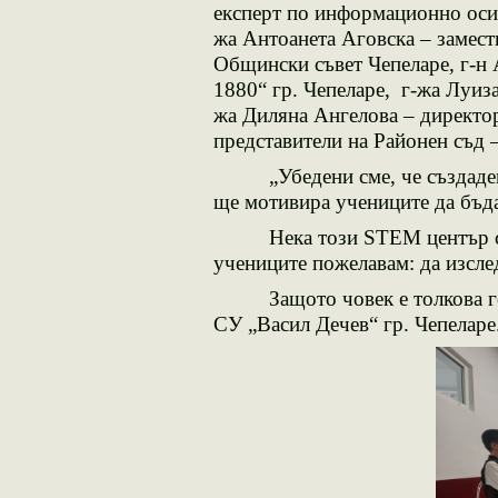
експерт по информационно оси
жа
Антоанета
Аговска – замес
Общински съвет Чепеларе
, г-н
1880“ гр. Чепеларе, г
-жа
Луиз
жа
Диляна
Ангелова – директор
представители на Районен съд 
„Убедени сме, че създаденат
ще мотивира учениците да бъ
Нека този STEM център се пр
учениците пожелавам: да изслед
Защото човек е толкова г
СУ „Васил Дечев“ гр. Чепеларе