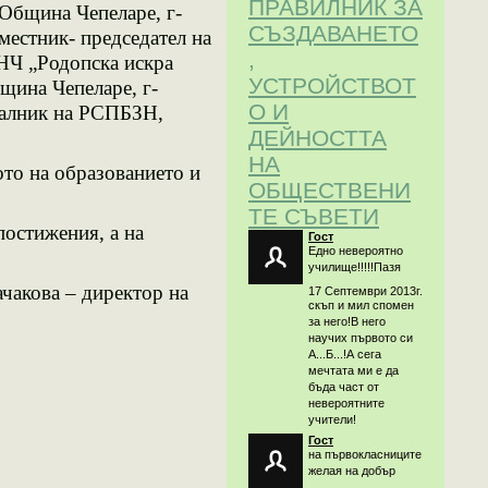
ПРАВИЛНИК ЗА
 Община Чепеларе
, г
-
СЪЗДАВАНЕТО
аместник- п
редседател на
,
 НЧ „Родопска искра
УСТРОЙСТВОТ
щина Чепеларе
, г
-
О И
алник на Р
СПБЗН,
ДЕЙНОСТТА
НА
о на образованието и
ОБЩЕСТВЕНИ
ТЕ СЪВЕТИ
остижения, а на
Гост
Едно невероятно
училище!!!!!Пазя
ачакова – директор на
17 Септември 2013г.
скъп и мил спомен
за него!В него
научих първото си
А...Б...!А сега
мечтата ми е да
бъда част от
невероятните
учители!
Гост
на първокласниците
желая на добър