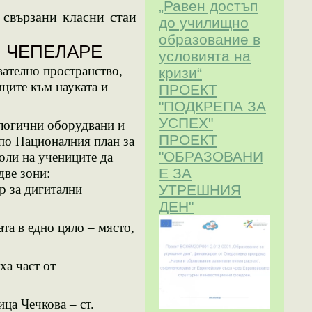
„Равен достъп
свързани класни стаи
до училищно
образование в
. ЧЕПЕЛАРЕ
условията на
ателно пространство,
кризи“
иците към науката и
ПРОЕКТ
"ПОДКРЕПА ЗА
УСПЕХ"
логични оборудвани и
ПРОЕКТ
по
Националния план за
"ОБРАЗОВАНИ
оли на учениците да
Е ЗА
двe зони:
УТРЕШНИЯ
р за дигитални
ДЕН"
 в едно цяло – място,
ха част от
ица Чечкова – ст.